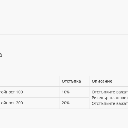
а
Отстъпка
Описание
тойност 100+
10%
Отстъпките важат 
Риселър плановет
тойност 200+
20%
Отстъпките важат 