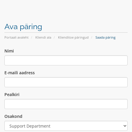
Ava päring
Portaali avaleht
Kliendi ala
Klienditoe päringud
Saada päring
Nimi
E-maili aadress
Pealkiri
Osakond